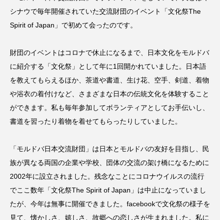
シナウで毎年開催されていた交流財団のイベント「文化祭The
Spirit of Japan」で初めて会ったのです。
財団のイベントはコロナで休止になるまで、日本文化をモルドバ
に紹介する「文化祭」として年に1回開かれていました。日本語
を教えてもらえるほか、茶道や書道、生け花、空手、剣道、着物
や浴衣の着付けなど、さまざまな日本の伝統文化を体験すること
ができます。私も毎年参加してボランティアとしてお手伝いし、
書道を習ったり着物を着せてもらったりしていました。
「モルドバ日本交流財団」は日本とモルドバの友好を目指し、民
族が異なる両国の企業や学校、団体の交流の架け橋になるために
2002年に設立されました。残念なことにコロナウイルスの流行
でここ数年「文化祭The Spirit of Japan」は中止になっていまし
たが、今年は無事に開催できました。facebookで文化祭の様子を
見て、懐かしさ、嬉しさ、故郷への恋しさが生まれました。私に