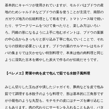
基本的にキャベツが使用されていますが、モルドバはブドウの産
地のためシャルドネなどブドウの葉を使うことが主流で、南部の
ガガウズ地方の伝統料理として有名です。トマトソース味で焼い
たり、サワークリームをつけて食べたりと、楽しみ方はいろい
ろ。円錐の形になるように上手に包むポイントは、ブドウの葉脈
の中心点からきっちりと折り込み丁寧に包んでいくことで、それ
なりの技術が必要といえます。ブドウの葉のサルマーレはモルド
バの集まりでは欠かせない特別料理で、本来は他の肉料理と同じ
ように湿気た古木を燃やした炭火で作るのが伝統だそうです。
【ペレメエ】野菜や肉を皮で包んで茹でる水餃子風料理
みじん切りした玉ねぎや潰したジャガイモ、豚肉などを皮で包み
茹でて調理する水餃子のような料理で、形は基本的に三角形です
が小籠包のような丸型も。モチモチの皮にはチーズを練り込むこ
ともあります。肉の代わりにサーモンを入れることもあり、バタ