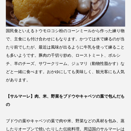
国民食といえるトウモロコシ粉のコーンミールから作った練り物
で、主食にも付け合わせにもなります。かつては水で練るのが当
たり前でしたが、最近は風味が出るように牛乳を使って練ること
も多いようです。豚肉の千切り炒め、ローストミート、ボルシ
チ、羊のチーズ、サワークリーム、ジュマリ（動物性脂かす）な
どと一緒に食べます。おかゆにしても美味しく、観光客にも人気
があります。
【サルマーレ】肉、米、野菜をブドウやキャベツの葉で包んだも
の
ブドウの葉やキャベツの葉で肉や米、野菜などの具材を包み、蒸
したりオーブンで焼いたりした伝統料理。周辺国のサルマーレは