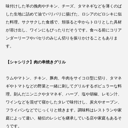
味付けした羊の挽肉やチキン、チーズ、タマネギなどを薄くのば
した生地に詰めて油でパリパリに揚げた、ロシアのピロシキに似
た料理。サクサクした食感で、頬張ると中からトロリとした具材
が溶け出し、ワインにもぴったりだそうです。食べる前にコリア
ンダーリーフやパセリのみじん切りを振りかけることもありま
す。
【シャシリク】肉の串焼きグリル
ラムやマトン、チキン、豚肉、牛肉をサイコロ型に切り、タマネ
ギやトマトなどの野菜と一緒に刺してグリルするポピュラーな料
理。刻んだニンニクやタマネギ、ハーブ、塩や胡椒、レモン汁、
ワインなどを混ぜて寝かしたタレで味付けし、炭火やオーブン、
フライパンなどでじっくりと焼きます。調味料はレストランや家
庭によって違い、秘伝のレシピを継承している店や家庭もあるそ
うです。